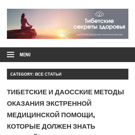
Skip
to
content
Движение,
ТИБЕТСКИЕ
дыхание,
MENU
питание,
СЕКРЕТЫ
массаж
CATEGORY: ВСЕ СТАТЬИ
ЗДОРОВЬЯ
ТИБЕТСКИЕ И ДАОССКИЕ МЕТОДЫ
ОКАЗАНИЯ ЭКСТРЕННОЙ
МЕДИЦИНСКОЙ ПОМОЩИ,
КОТОРЫЕ ДОЛЖЕН ЗНАТЬ