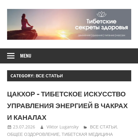
Skip
to
content
Движение,
ТИБЕТСКИЕ
дыхание,
MENU
питание,
СЕКРЕТЫ
массаж
CATEGORY: ВСЕ СТАТЬИ
ЗДОРОВЬЯ
ЦАКХОР – ТИБЕТСКОЕ ИСКУССТВО
УПРАВЛЕНИЯ ЭНЕРГИЕЙ В ЧАКРАХ
И КАНАЛАХ
23.07.2026
Viktor Lugansky
ВСЕ СТАТЬИ
,
ОБЩЕЕ ОЗДОРОВЛЕНИЕ
,
ТИБЕТСКАЯ МЕДИЦИНА