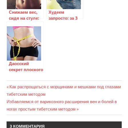
Снижаем вес,
Худеем
сидя на стуле:
запросто: за 3
секретное
дня минус 3
даосское
килограмма
упражнение
Даосский
секрет плоского
живота и
осиной талии
Previous
Как распрощаться с морщинами и мешками под глазами
Навигация
тибетским методом
Post:
Next
Избавляемся от варикозного расширения вен и болей в
по
Post:
ногах простым тибетским методом
записям
3 КОММЕНТАРИЯ