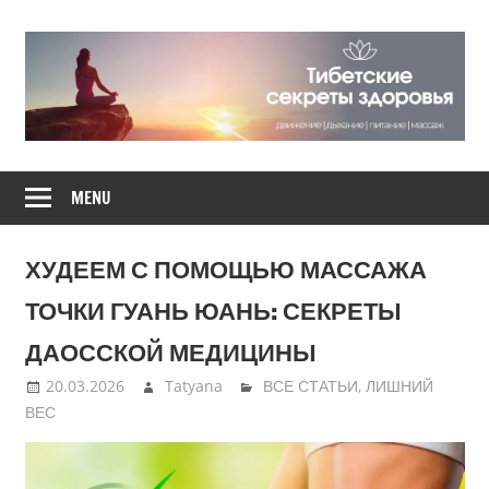
Skip
to
content
Движение,
ТИБЕТСКИЕ
дыхание,
MENU
питание,
СЕКРЕТЫ
массаж
ХУДЕЕМ С ПОМОЩЬЮ МАССАЖА
ЗДОРОВЬЯ
ТОЧКИ ГУАНЬ ЮАНЬ: СЕКРЕТЫ
ДАОССКОЙ МЕДИЦИНЫ
20.03.2026
Tatyana
ВСЕ СТАТЬИ
,
ЛИШНИЙ
ВЕС