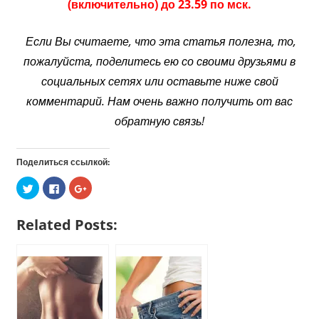
(включительно) до 23.59 по мск.
Если Вы считаете, что эта статья полезна, то,
пожалуйста, поделитесь ею со своими друзьями в
социальных сетях или оставьте ниже свой
комментарий. Нам очень важно получить от вас
обратную связь!
Поделиться ссылкой:
Нажмите,
Нажмите
Нажмите,
чтобы
здесь,
чтобы
поделиться
чтобы
поделиться
на
поделиться
в
Twitter
контентом
Google+
Related Posts:
(Открывается
на
(Открывается
в
Facebook.
в
новом
(Открывается
новом
окне)
в
окне)
новом
окне)