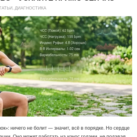
ТАТЬИ
,
ДИАГНОСТИКА
к»: ничего не болит — значит, всё в порядке. Но сердце
ции. Оно может работать на износ годами, не подавая