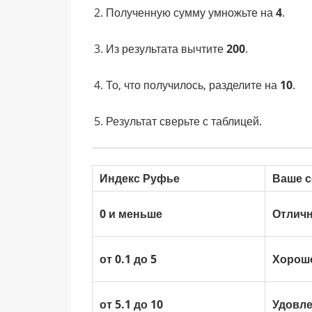
Полученную сумму умножьте на
4
.
Из результата вычтите
200
.
То, что получилось, разделите на
10
.
Результат сверьте с таблицей.
Индекс Руфье
Ваше с
0 и меньше
Отлич
от 0.1 до 5
Хорош
от 5.1 до 10
Удовл