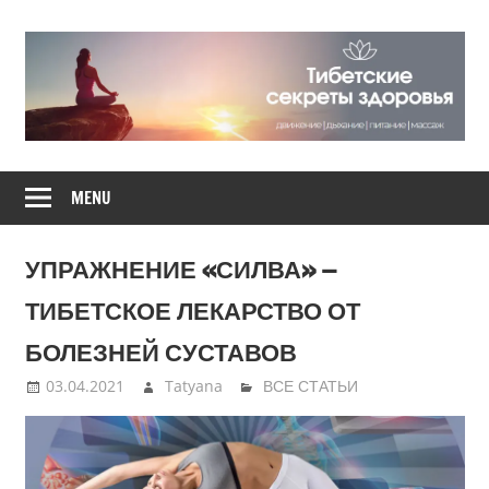
Skip
to
content
Движение,
ТИБЕТСКИЕ
дыхание,
MENU
питание,
СЕКРЕТЫ
массаж
УПРАЖНЕНИЕ «СИЛВА» —
ЗДОРОВЬЯ
ТИБЕТСКОЕ ЛЕКАРСТВО ОТ
БОЛЕЗНЕЙ СУСТАВОВ
03.04.2021
Tatyana
ВСЕ СТАТЬИ