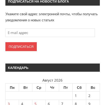
ПОДПИСАТЬСЯ НА НОВОСТИ БЛОГА
Укажите свой адрес электронной почты, чтобы получать
уведомления о новых статьях
E
-
m
a
i
l
КАЛЕНДАРЬ
а
д
Август 2026
р
е
Пн
Вт
Ср
Чт
Пт
Сб
Вс
с
1
2
3
4
5
6
7
8
9