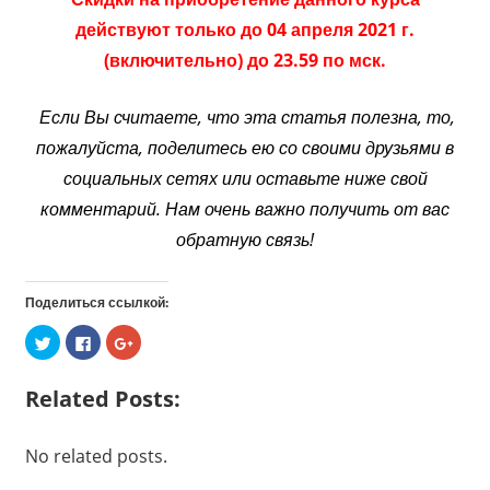
действуют только до 04 апреля 2021 г.
(включительно) до 23.59 по мск.
Если Вы считаете, что эта статья полезна, то,
пожалуйста, поделитесь ею со своими друзьями в
социальных сетях или оставьте ниже свой
комментарий. Нам очень важно получить от вас
обратную связь!
Поделиться ссылкой:
Нажмите,
Нажмите
Нажмите,
чтобы
здесь,
чтобы
поделиться
чтобы
поделиться
на
поделиться
в
Twitter
контентом
Google+
Related Posts:
(Открывается
на
(Открывается
в
Facebook.
в
новом
(Открывается
новом
окне)
в
окне)
No related posts.
новом
окне)