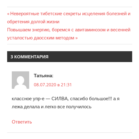
Previous
Невероятные тибетские секреты исцеления болезней и
Навигация
обретения долгой жизни
Post:
Next
Повышаем энергию, боремся с авитаминозом и весенней
по
Post:
усталостью даосским методом
записям
3 КОММЕНТАРИЯ
Татьяна
:
08.07.2020 в 21:31
классное упр-е — СИЛВА, спасибо большое!!! а я
лежа делала и легко все получилось
Ответить